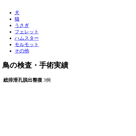
犬
猫
うさぎ
フェレット
ハムスター
モルモット
その他
鳥の検査・手術実績
総排泄孔脱出整復
3例