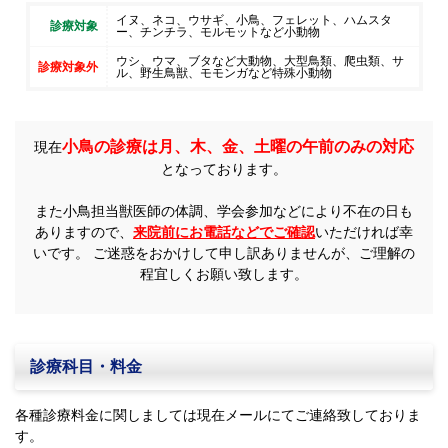
イヌ、ネコ、ウサギ、小鳥、フェレット、ハムスタ
診療対象
ー、チンチラ、モルモットなど小動物
ウシ、ウマ、ブタなど大動物、大型鳥類、爬虫類、サ
診療対象外
ル、野生鳥獣、モモンガなど特殊小動物
小鳥の診療は月、木、金、土曜の午前のみの対応
現在
となっております。
また小鳥担当獣医師の体調、学会参加などにより不在の日も
ありますので、
来院前にお電話などでご確認
いただければ幸
いです。 ご迷惑をおかけして申し訳ありませんが、ご理解の
程宜しくお願い致します。
診療科目・料金
各種診療料金に関しましては現在メールにてご連絡致しておりま
す。