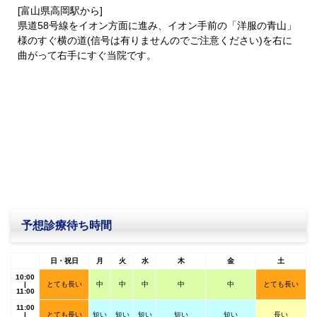
[富山県高岡駅から]
県道58号線をイオン方面に進み、イオン手前の「洋服の青山」
様のすぐ横の道(信号は有りませんのでご注意ください)を右に
曲がって右手にすぐ当院です。
予想診療待ち時間
日・祝日
月
火
水
木
金
土
10:00
|
とても長い
中
中
中
中
中
とても長い
11:00
11:00
|
とても長い
短い
短い
短い
短い
短い
長い